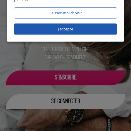
Laissez-moi choisir
J'accepte
1846 utilisateurs en ligne
sur 5a7 en ce moment!
S‘INSCRIRE
SE CONNECTER