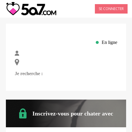
SE CONNECTER
En ligne
Je recherche :
Inscrivez-vous pour chater avec