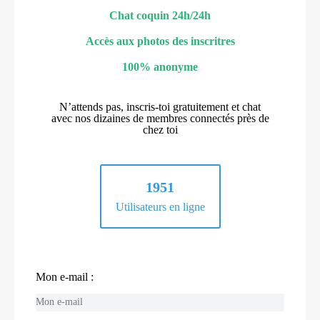
Chat coquin 24h/24h
Accès aux photos des inscritres
100% anonyme
N’attends pas, inscris-toi gratuitement et chat
avec nos dizaines de membres connectés près de
chez toi
1951
Utilisateurs en ligne
Mon e-mail :