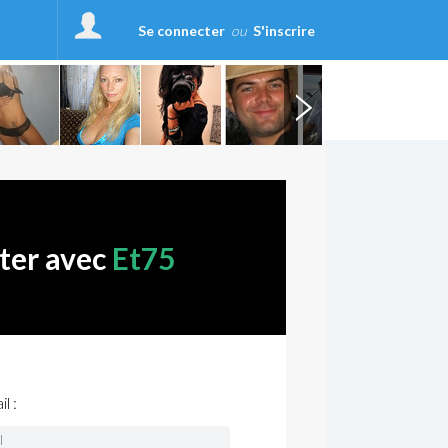
Se connecter
ou
S'inscrire
ter avec
Et75
l :