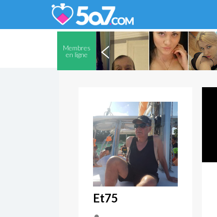
Membres
en ligne
Et75