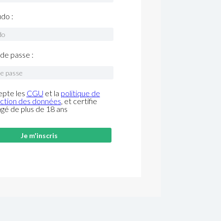
do :
de passe :
epte les
CGU
et la
politique de
ction des données
, et certifie
âgé de plus de 18 ans