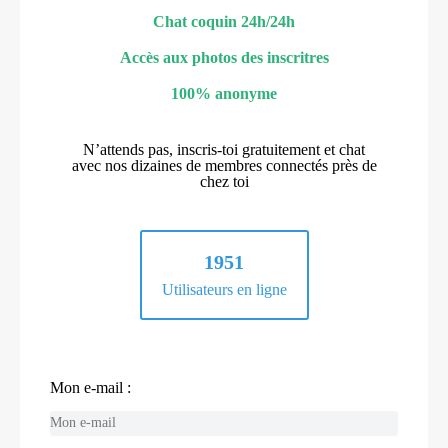
Chat coquin 24h/24h
Accès aux photos des inscritres
100% anonyme
N’attends pas, inscris-toi gratuitement et chat
avec nos dizaines de membres connectés près de
chez toi
1951
Utilisateurs en ligne
Mon e-mail :