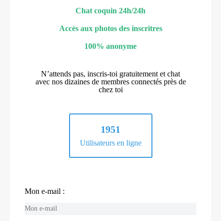
Chat coquin 24h/24h
Accès aux photos des inscritres
100% anonyme
N’attends pas, inscris-toi gratuitement et chat
avec nos dizaines de membres connectés près de
chez toi
1951
Utilisateurs en ligne
Mon e-mail :