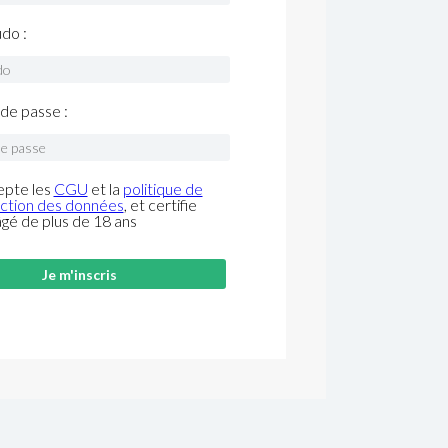
do :
de passe :
epte les
CGU
et la
politique de
ction des données
, et certifie
âgé de plus de 18 ans