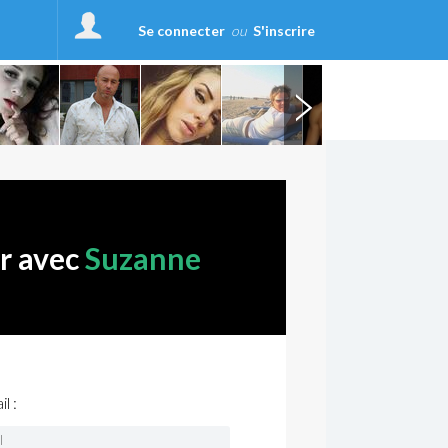
Se connecter
ou
S'inscrire
er avec
Suzanne
l :