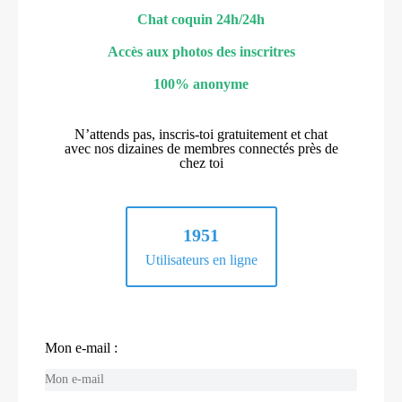
Chat coquin 24h/24h
Accès aux photos des inscritres
100% anonyme
N’attends pas, inscris-toi gratuitement et chat
avec nos dizaines de membres connectés près de
chez toi
1951
Utilisateurs en ligne
Mon e-mail :