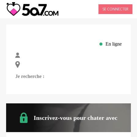
SE CONNECTER
En ligne
Je recherche :
Inscrivez-vous pour chater avec