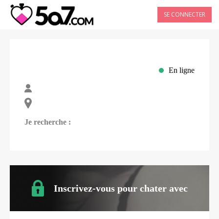
SE CONNECTER
En ligne
Je recherche :
Inscrivez-vous pour chater avec