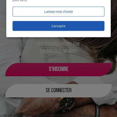
Laissez-moi choisir
J'accepte
1049 utilisateurs en ligne
sur 5a7 en ce moment!
S‘INSCRIRE
SE CONNECTER