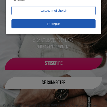
Laissez-moi choisir
J'accepte
2164 utilisateurs en ligne
sur 5a7 en ce moment!
S‘INSCRIRE
SE CONNECTER