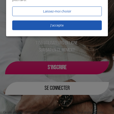
Laissez-moi choisir
J'accepte
1155 utilisateurs en ligne
sur 5a7 en ce moment!
S‘INSCRIRE
SE CONNECTER